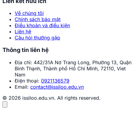
Liên kết hữu ích
Về chúng tôi
Chính sách bảo mật
Điều khoản và điều kiện
Liên hệ
Câu hỏi thường gặp
Thông tin liên hệ
Địa chỉ:
442/31A Nơ Trang Long, Phường 13, Quận
Bình Thạnh, Thành phố Hồ Chí Minh, 72110, Viet
Nam
Điện thoại:
0921136579
Email:
contact@issiloo.edu.vn
© 2026 issiloo.edu.vn. All rights reserved.