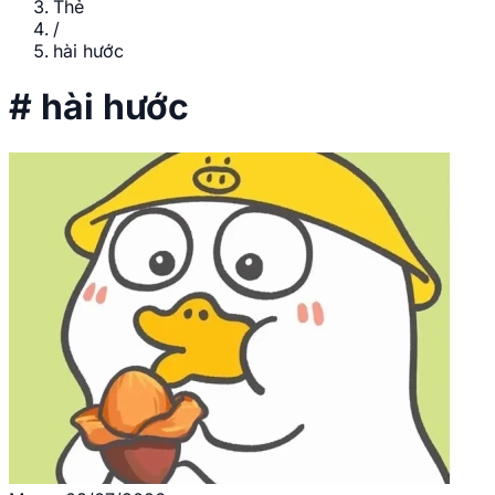
Thẻ
/
hài hước
#
hài hước