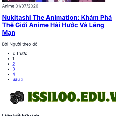
Anime
01/07/2026
Nukitashi The Animation: Khám Phá
Thế Giới Anime Hài Hước Và Lãng
Mạn
Bởi
Người theo dõi
« Trước
1
2
3
4
Sau »
Liên kết hữu ích