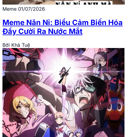
Meme
01/07/2026
Meme Năn Nỉ: Biểu Cảm Biến Hóa
Đầy Cười Ra Nước Mắt
Bởi
Khả Tuệ