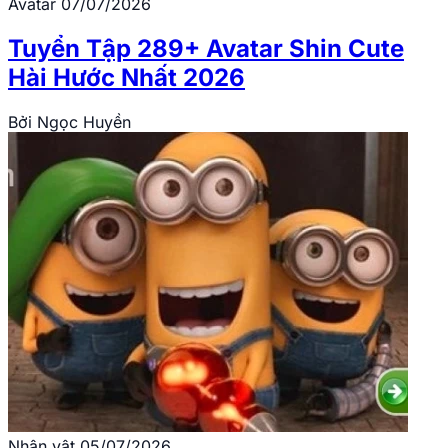
Avatar
07/07/2026
Tuyển Tập 289+ Avatar Shin Cute
Hài Hước Nhất 2026
Bởi
Ngọc Huyền
Nhân vật
05/07/2026