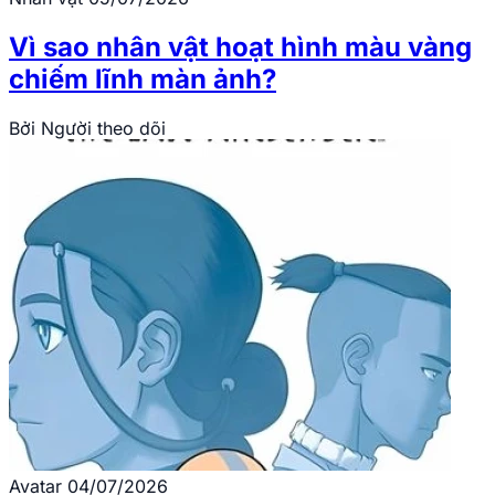
Vì sao nhân vật hoạt hình màu vàng
chiếm lĩnh màn ảnh?
Bởi
Người theo dõi
Avatar
04/07/2026