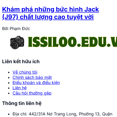
Khám phá những bức hình Jack
(J97) chất lượng cao tuyệt vời
Bởi
Phạm Đức
Liên kết hữu ích
Về chúng tôi
Chính sách bảo mật
Điều khoản và điều kiện
Liên hệ
Câu hỏi thường gặp
Thông tin liên hệ
Địa chỉ:
442/31A Nơ Trang Long, Phường 13, Quận