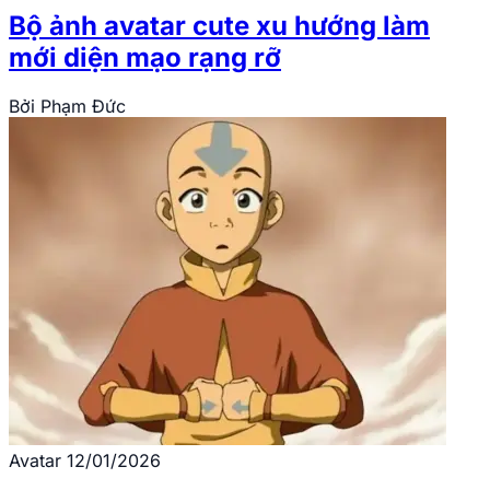
Bộ ảnh avatar cute xu hướng làm
mới diện mạo rạng rỡ
Bởi
Phạm Đức
Avatar
12/01/2026