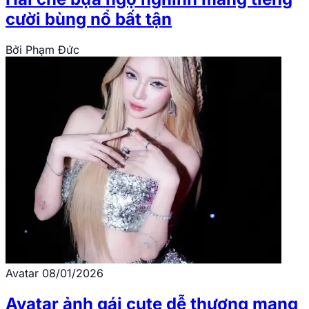
cười bùng nổ bất tận
Bởi
Phạm Đức
Avatar
08/01/2026
Avatar ảnh gái cute dễ thương mang