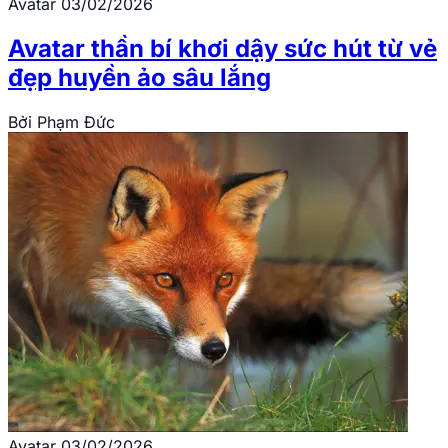
Avatar
03/02/2026
Avatar thần bí khơi dậy sức hút từ vẻ
đẹp huyền ảo sâu lắng
Bởi
Phạm Đức
Avatar
03/02/2026