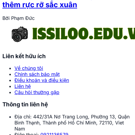
thêm rực rỡ sắc xuân
Bởi
Phạm Đức
Liên kết hữu ích
Về chúng tôi
Chính sách bảo mật
Điều khoản và điều kiện
Liên hệ
Câu hỏi thường gặp
Thông tin liên hệ
Địa chỉ:
442/31A Nơ Trang Long, Phường 13, Quận
Bình Thạnh, Thành phố Hồ Chí Minh, 72110, Viet
Nam
Điện thoại:
0921136579