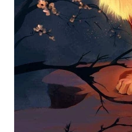
thương cho mạng xã hội
Một
avatar con cáo
không chỉ đơn thuần là ảnh đại diện
mà còn là tuyên ngôn về phong cách sống thông minh
và tinh tế. Hy vọng bài viết này đã giúp bạn tìm thấy hình
ảnh chú cáo hoàn hảo nhất để khởi đầu những kết nối
mới đầy thú vị!