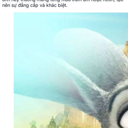
Ảnh avatar con cáo dở khóc dở cười cực vui.
Bí quyết lựa chọn avatar con cáo
chuẩn sắc nét và chuyên nghiệp
Để sở hữu một tấm ảnh đại diện thực sự ấn tượng và hài
hòa, bạn hãy lưu ý một số tiêu chí quan trọng khi tìm
kiếm và cài đặt hình ảnh sau đây:
Chú trọng vào màu sắc đặc trưng:
Màu cam lửa,
đỏ sẫm hoặc trắng tuyết là những tông màu đặc
trưng của loài cáo. Hãy chọn hình ảnh có màu sắc
sống động để tạo độ tương phản tốt, giúp avatar
của bạn nổi bật giữa danh sách bạn bè.
Độ phân giải và chất lượng hiển thị:
Bạn nên ưu