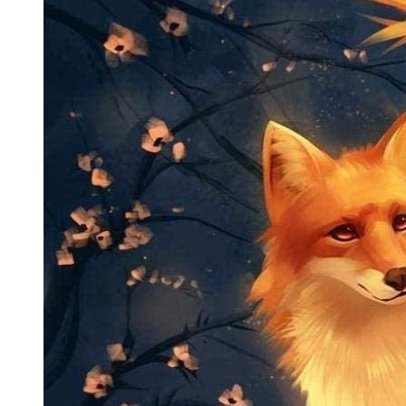
Giải đáp thắc mắc về ý nghĩa của
việc sử dụng avatar con cáo
Avatar con cáo có phù hợp với người làm việc sáng tạo
không?
Cực kỳ phù hợp. Hình ảnh con cáo thường gắn
liền với sự phá cách và tư duy ngoài khuôn khổ. Các nhà
thiết kế hoặc nghệ sĩ thường chọn biểu tượng này để thể
hiện cái tôi nghệ thuật độc đáo và tầm nhìn nhạy bén của
mình.
Làm sao để tìm được những bộ ảnh con cáo không bị
trùng lặp?
Bạn có thể tham khảo các tác phẩm đồ họa
vector hoặc các bức vẽ minh họa thủ công từ những
cộng đồng nhiếp ảnh thiên nhiên. Những góc máy lạ
hoặc nét vẽ độc bản sẽ giúp trang cá nhân của bạn sở
hữu một vẻ đẹp riêng biệt.
Xem thêm:
Avatar trái tim đen - Biểu tượng tình cảm mới
mẻ cho bạn
Bạn có thể quan tâm:
Khám phá những avatar con hổ dễ