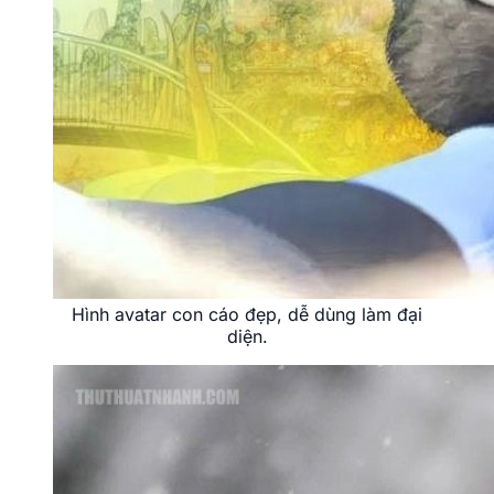
tiên các định dạng ảnh chất lượng cao để đảm bảo
từng sợi lông hay ánh mắt của con cáo đều hiện lên
rõ nét. Một tấm ảnh mờ sẽ làm giảm đi đáng kể sức
hút của phong cách này.
Lựa chọn theo tâm trạng cá nhân:
Một chú cáo
đang ngủ mang lại sự bình yên, trong khi hình ảnh
con cáo đang quan sát lại thể hiện sự tập trung.
Hãy để tấm avatar nói lên phần nào trạng thái tinh
thần hiện tại của chính bạn.