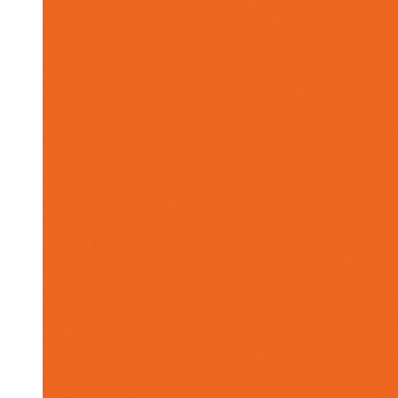
Hình avatar con cáo cute nhẹ nhàng, dễ
thương.