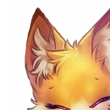
Avatar con cáo dở khóc dở cười hài hước, vui
nhộn.
Phong cách nghệ thuật huyền ảo và linh vật
Dành cho những ai yêu thích sự bí ẩn, hình ảnh cáo chín
đuôi (Cửu Vĩ Hồ) hoặc cáo thần trong rừng sâu với hiệu
ứng ánh sáng mờ ảo là lựa chọn hoàn hảo. Những bức
ảnh này thường mang tông màu trầm ấm hoặc neon, tạo
nên sự đẳng cấp và khác biệt.