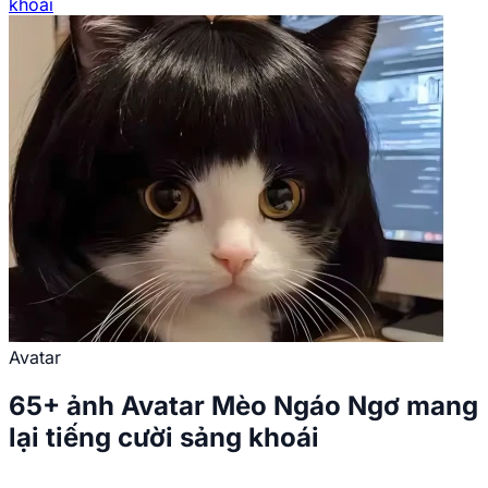
khoái
Avatar
65+ ảnh Avatar Mèo Ngáo Ngơ mang
lại tiếng cười sảng khoái