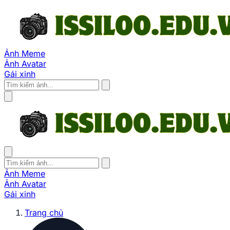
Ảnh Meme
Ảnh Avatar
Gái xinh
Ảnh Meme
Ảnh Avatar
Gái xinh
Trang chủ