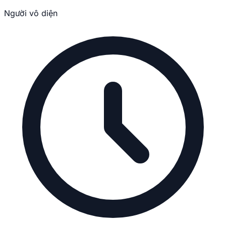
Người vô diện