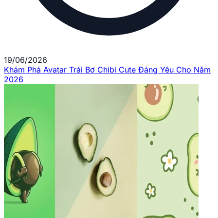
19/06/2026
Khám Phá Avatar Trái Bơ Chibi Cute Đáng Yêu Cho Năm
2026