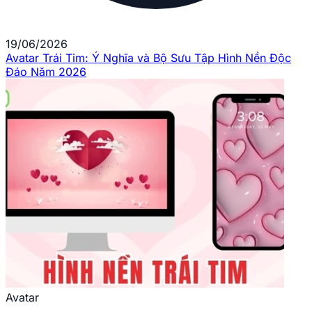
19/06/2026
Avatar Trái Tim: Ý Nghĩa và Bộ Sưu Tập Hình Nền Độc
Đáo Năm 2026
Avatar