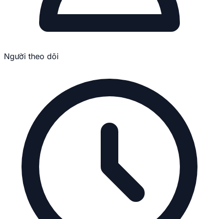
Người theo dõi