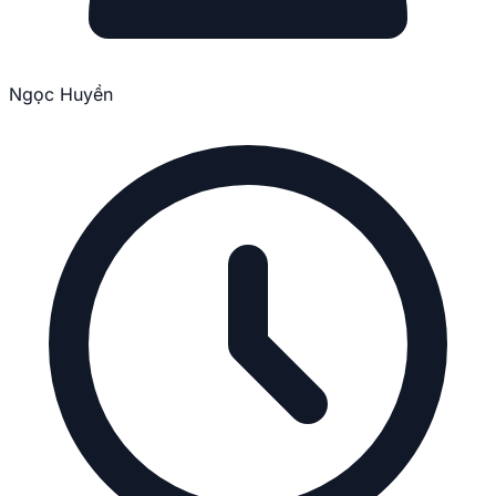
Ngọc Huyền