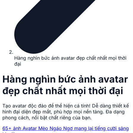
Hàng nghìn bức ảnh avatar đẹp chất nhất mọi thời
đại
Hàng nghìn bức ảnh avatar
đẹp chất nhất mọi thời đại
Tạo avatar độc đáo để thể hiện cá tính! Dễ dàng thiết kế
hình đại diện đẹp mắt, phù hợp mọi nền tảng. Đa dạng
phong cách, nổi bật chất riêng của bạn.
65+ ảnh Avatar Mèo Ngáo Ngơ mang lại tiếng cười sảng