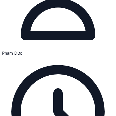
Phạm Đức