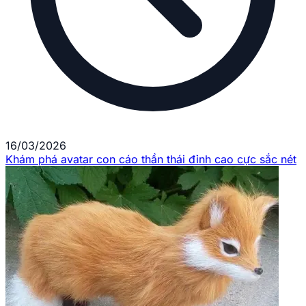
16/03/2026
Khám phá avatar con cáo thần thái đỉnh cao cực sắc nét