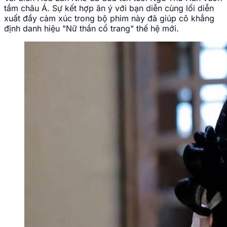
Ngu Thư Hân phim mới luôn được khán giả trẻ
mong đợi.