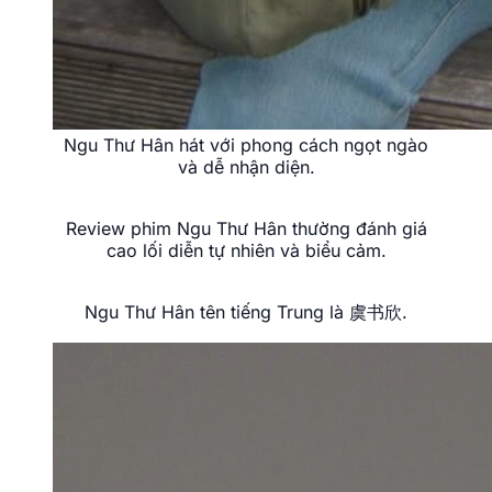
Diễn viên Ngu Thư Hân nổi bật với hình ảnh
đáng yêu và cá tính.