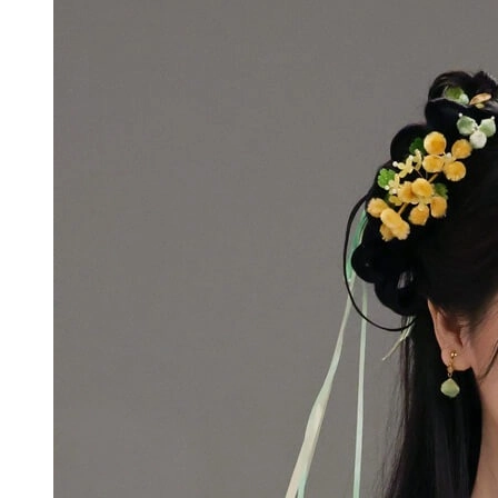
Sự lột xác ấn tượng của Ngu Thư Hân
Khác hẳn với hình ảnh nhí nhảnh thường thấy, vai diễn
điệp viên Vân Vi Sam lạnh lùng đã chứng minh khả năng
biến hóa đa dạng của cô. Đây là dấu mốc quan trọng
cho thấy sự trưởng thành vượt bậc trong tư duy diễn
xuất của Ngu Thư Hân.