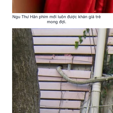
Ngu Thư Hân tên tiếng Trung là 虞书欣.