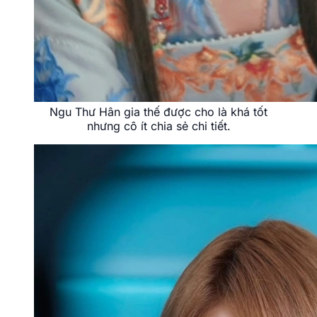
Ngu Thư Hân show thực tế ghi dấu ấn nhờ tính
cách hoạt bát.