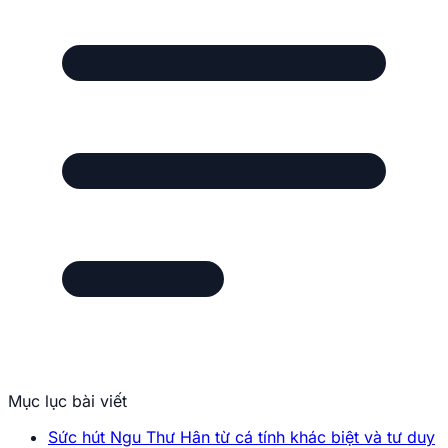
Siêu phẩm cổ trang bùng nổ
Ngu Thư Hân
Vai diễn Hoa Lan Nhỏ đã đưa tên tuổi Ngu Thư Hân vươn
tầm châu Á. Sự kết hợp ăn ý với bạn diễn cùng lối diễn
xuất đầy cảm xúc trong bộ phim này đã giúp cô khẳng
định danh hiệu "Nữ thần cổ trang" thế hệ mới.