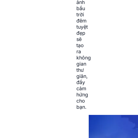
ảnh
bầu
trời
đêm
tuyệt
đẹp
sẽ
tạo
ra
không
gian
thư
giãn,
đầy
cảm
hứng
cho
bạn.