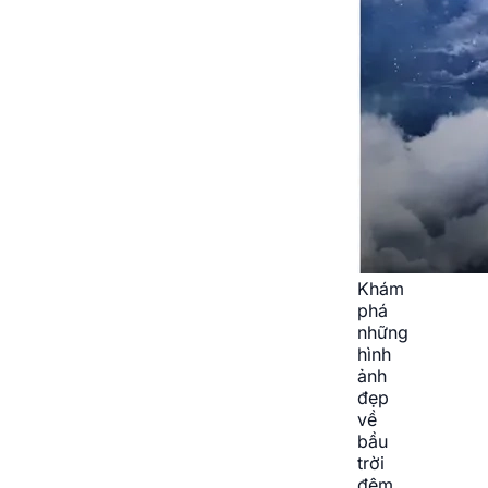
Khám
phá
những
hình
ảnh
đẹp
về
bầu
trời
đêm,