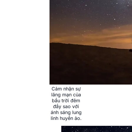
Cảm nhận sự
lãng mạn của
bầu trời đêm
đầy sao với
ánh sáng lung
linh huyền ảo.