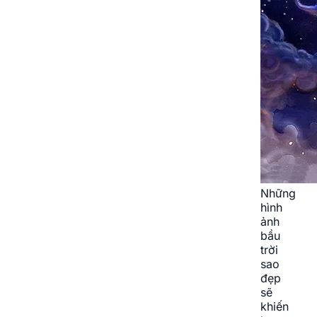
Những
hình
ảnh
bầu
trời
sao
đẹp
sẽ
khiến