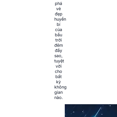
phá
vẻ
đẹp
huyền
bí
của
bầu
trời
đêm
đầy
sao,
tuyệt
vời
cho
bất
kỳ
không
gian
nào.