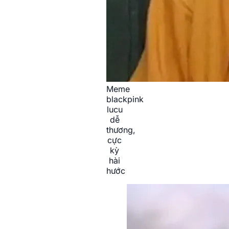
Meme
blackpink
lucu
dễ
thương,
cực
kỳ
hài
hước