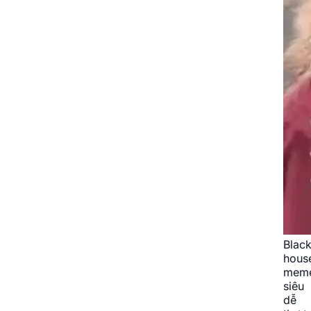
Blac
hous
mem
siêu
dễ