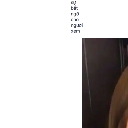
sự
bất
ngờ
cho
người
xem