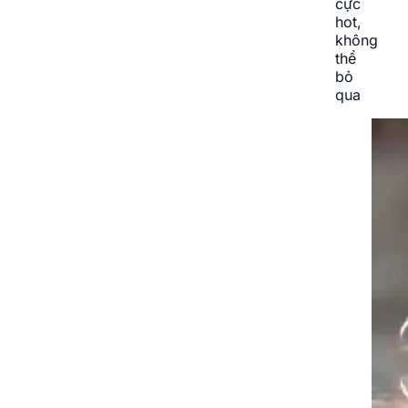
cực
hot,
không
thể
bỏ
qua