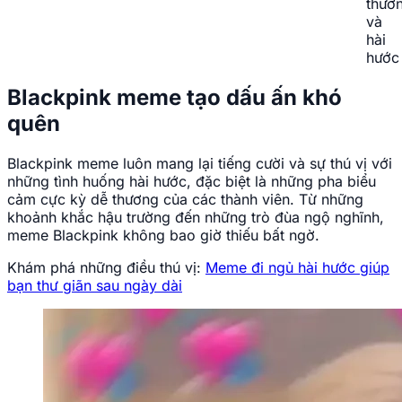
thươ
và
hài
hước
Blackpink meme tạo dấu ấn khó
quên
Blackpink meme luôn mang lại tiếng cười và sự thú vị với
những tình huống hài hước, đặc biệt là những pha biểu
cảm cực kỳ dễ thương của các thành viên. Từ những
khoảnh khắc hậu trường đến những trò đùa ngộ nghĩnh,
meme Blackpink không bao giờ thiếu bất ngờ.
Khám phá những điều thú vị:
Meme đi ngủ hài hước giúp
bạn thư giãn sau ngày dài