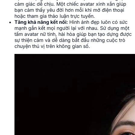
cảm giác dễ chịu. Một chiếc avatar xinh xắn giúp
bạn cảm thấy yêu đời hơn mỗi khi mở điện thoại
hoặc tham gia thảo luận trực tuyến.
Tăng khả năng kết nối:
Hình ảnh đẹp luôn có sức
mạnh gắn kết mọi người lại với nhau. Sử dụng một
tấm avatar nữ tính, hài hòa giúp bạn tạo dựng được
sự thiện cảm và dễ dàng bắt đầu những cuộc trò
chuyện thú vị trên không gian số.