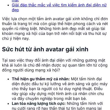
mắt
Giải đáp thắc mắc về việc tìm kiếm ảnh đại diện nữ
đẹp
Việc lựa chọn một tấm ảnh avatar gái xinh không chỉ đơn
thuần là trang trí mà còn giúp thể hiện phong cách và nét
quyến rũ riêng biệt. Những hình ảnh đẹp mắt sẽ giúp tài
khoản mạng xã hội của bạn trở nên nổi bật và thu hút sự
chú ý hiện nay.
Sức hút từ ảnh avatar gái xinh
Tại sao việc thay đổi ảnh đại diện với những gương mặt
khả ái luôn là chủ đề nhận được sự quan tâm lớn từ cộng
đồng người dùng mạng xã hội?
Thể hiện gu thẩm mỹ cá nhân:
Một tấm hình đại
diện được đầu tư kỹ lưỡng về ánh sáng và góc máy
cho thấy bạn là người có tư duy nghệ thuật. Điều
này giúp xây dựng một hình ảnh cá nhân chỉn chu
và đầy chuyên nghiệp trong mắt bạn bè.
Lan tỏa năng lượng tích cực:
Những tấm hình với
nụ cười rạng rỡ hay thần thái tự tin luôn mang lại