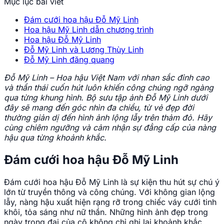
Mục lục bài viết
Đám cưới hoa hậu Đỗ Mỹ Linh
Hoa hậu Mỹ Linh dẫn chương trình
Hoa hậu Đỗ Mỹ Linh
Đỗ Mỹ Linh và Lương Thùy Linh
Đỗ Mỹ Linh đăng quang
Đỗ Mỹ Linh – Hoa hậu Việt Nam với nhan sắc đỉnh cao
và thần thái cuốn hút luôn khiến công chúng ngỡ ngàng
qua từng khung hình. Bộ sưu tập ảnh Đỗ Mỹ Linh dưới
đây sẽ mang đến góc nhìn đa chiều, từ vẻ đẹp đời
thường giản dị đến hình ảnh lộng lẫy trên thảm đỏ. Hãy
cùng chiêm ngưỡng và cảm nhận sự đẳng cấp của nàng
hậu qua từng khoảnh khắc.
Đám cưới hoa hậu Đỗ Mỹ Linh
Đám cưới hoa hậu Đỗ Mỹ Linh là sự kiện thu hút sự chú ý
lớn từ truyền thông và công chúng. Với không gian lộng
lẫy, nàng hậu xuất hiện rạng rỡ trong chiếc váy cưới tinh
khôi, tỏa sáng như nữ thần. Những hình ảnh đẹp trong
ngày trọng đại của cô không chỉ ghi lại khoảnh khắc