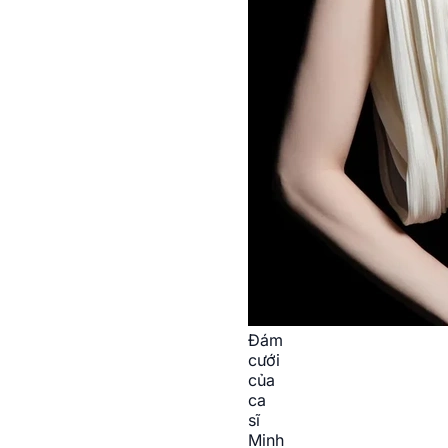
Đám
cưới
của
ca
sĩ
Minh