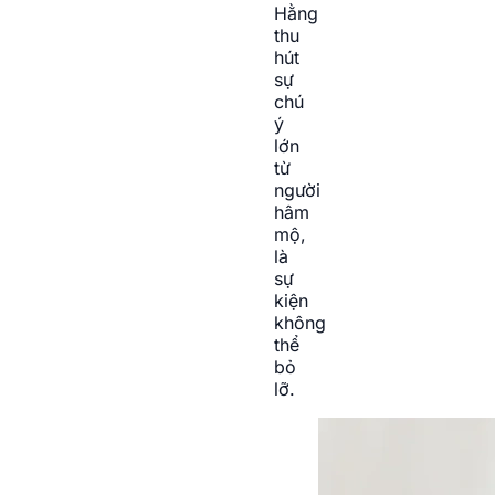
Hằng
thu
hút
sự
chú
ý
lớn
từ
người
hâm
mộ,
là
sự
kiện
không
thể
bỏ
lỡ.