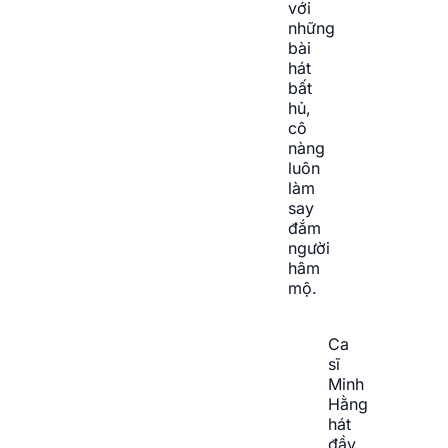
với
những
bài
hát
bất
hủ,
cô
nàng
luôn
làm
say
đắm
người
hâm
mộ.
Ca
sĩ
Minh
Hằng
hát
đầy