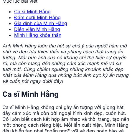
Mục lục bài viết
Ca sĩ Minh Hằng
Đám cưới Minh Hằng
Gia đình của Minh Hằng
Diễn viên Minh Hằng
Minh Hằng khỏa thân
Ảnh Minh Hằng luôn thu hút sự chú ý của người hâm mộ
nhờ vẻ đẹp tựa thiên thần và phong cách thời trang ấn
tượng. Mỗi bức ảnh của cô không chỉ thể hiện sự quyến
rũ, mà còn mang đến những cảm xúc mạnh mẽ và sự
tươi mới. Cùng chiêm ngưỡng những khoảnh khắc đẹp
nhất của Minh Hằng qua những bức ảnh cực kỳ ấn tượng
và cuốn hút ngay dưới đây!
Ca sĩ Minh Hằng
Ca sĩ Minh Hằng không chỉ gây ấn tượng với giọng hát
đầy cảm xúc mà còn bởi ngoại hình xinh đẹp, cuốn hút.
Cô luôn biết cách kết hợp âm nhạc và thời trang, tạo nên
một phong cách riêng biệt. Mỗi lần xuất hiện, Minh Hằng
đều khiến fan phải "ngẩn ngơ" với vẻ đẹp hoàn hảo và