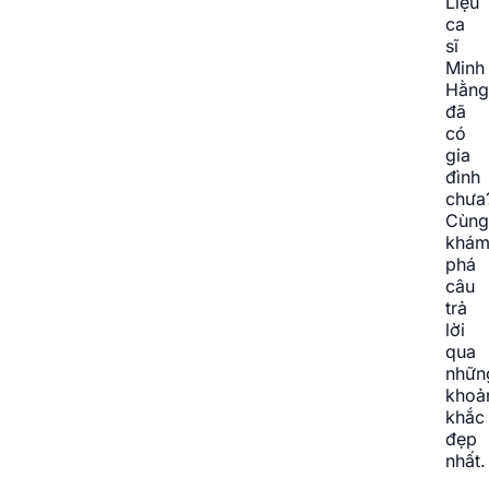
Liệu
ca
sĩ
Minh
Hằng
đã
có
gia
đình
chưa
Cùng
khá
phá
câu
trả
lời
qua
nhữn
khoả
khắc
đẹp
nhất.